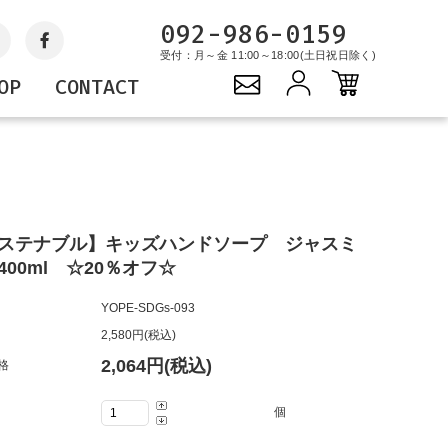
092-986-0159
受付：月～金 11:00～18:00(土日祝日除く)
OP
CONTACT
Gift
YOPE
PROJECTS
キャンドル
サステナブルプロジェ
ギフトセット
クト
バッグ
ステナブル】キッズハンドソープ ジャスミ
グッズ
400ml ☆20％オフ☆
YOPE-SDGs-093
2,580円(税込)
2,064円(税込)
格
個