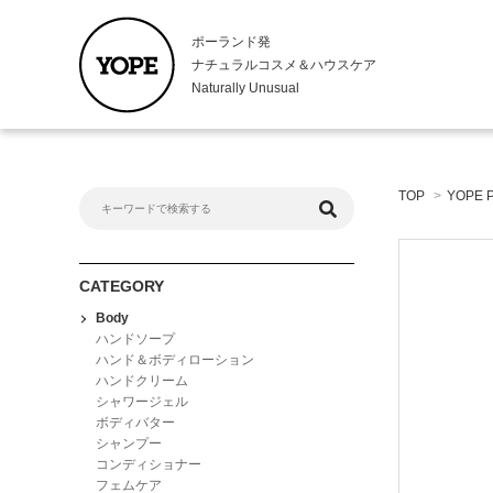
ポーランド発
ナチュラルコスメ＆ハウスケア
Naturally Unusual
Body
Kitche
TOP
>
YOPE 
ハンドソープ
キッチンハ
ハンド＆ボディローション
ハンドロー
ハンドクリーム
食器用洗剤
シャワージェル
CATEGORY
ボディバター
Body
シャンプー
ハンドソープ
コンディショナー
ハンド＆ボディローション
ハンドクリーム
フェムケア
シャワージェル
ボディバター
シャンプー
コンディショナー
フェムケア