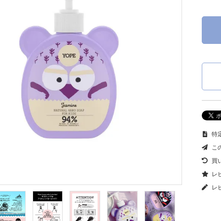
特定
こ
買
レビ
レ