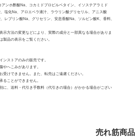
コアンホ酢酸Na、コカミドプロピルベタイン、イソステアラミド
ン酸、塩化Na、アロエベラ液汁、ラウリン酸グリセリル、アニス酸
酸、レブリン酸Na、グリセリン、安息香酸Na、ソルビン酸K、香料、
表示方法の変更などにより、実際の成分と一部異なる場合がありま
は製品の表示をご覧ください。
ンラインストアのみの販売です。
傷やへこみがあります。
お受けできません。また、転売はご遠慮ください。
承ることができません。
別に、送料・代引き手数料（代引きの場合）がかかる場合がござい
売れ筋商品