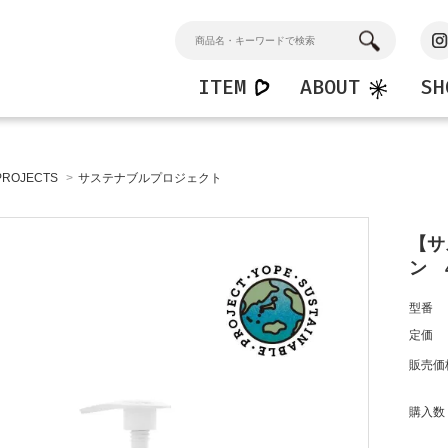
ITEM
ABOUT
SH
n
Home
Kids
PROJECTS
>
サステナブルプロジェクト
ンドソープ
マルチクリーナー
キッズハンドソープ
ション
バスクリーナー
キッズシャワージェル
窓・ガラスクリーナー
【サ
フロアークリーナー
ン 
型番
定価
販売価
購入数