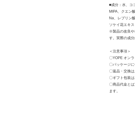
■成分：水、コ
MIPA、クエ
Na、レブリン
ソケイ花エキス
※製品の改良や
す。実際の成分
＜注意事項＞
〇YOPE オ
〇パッケージに
〇返品・交換は
〇ギフト包装は
〇商品代金とは
ます。