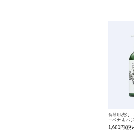
食器用洗剤 
ーベナ & バ
1,680円(税