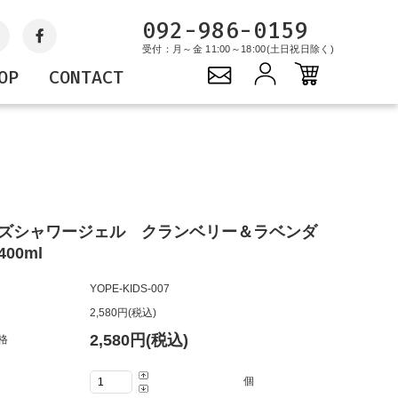
092-986-0159
受付：月～金 11:00～18:00(土日祝日除く)
OP
CONTACT
Gift
YOPE
PROJECTS
キャンドル
サステナブルプロジェ
ギフトセット
クト
バッグ
グッズ
ズシャワージェル クランベリー＆ラベンダ
00ml
YOPE-KIDS-007
2,580円(税込)
2,580円(税込)
格
個