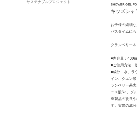
サステナブルプロジェクト
SHOWER GEL FO
キッズシャ
お子様の繊細な
バスタイムにも
クランベリー＆
■内容量：400m
■ご使用方法：
■成分：水、ラ
イン、クエン酸
ランベリー果実
ニス酸Na、グ
※製品の改良や
す。実際の成分