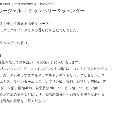
R KIDS ｜ CRANBERRY ＆ LAVENDER
ワージェル ｜ クランベリー＆ラベンダー
肌も優しく洗えるボディソープ。
ワクワクをプラスできる香りにもこだわりました。
ラベンダーの香り。
l
適量を取って体を洗い、その後十分に洗い流します。
ウリルグルコシド、ココイルグルタミン酸Na、コカミドプロピルベタ
、カラスムギふすまエキス、マルトデキストリン、グリセリン、ク
エキス、ラベンダーエキス、レブリン酸、香料、レブリン酸Na、ア
ルタミン酸ジ酢酸4Na、安息香酸Na、ソルビン酸、ソルビン酸K
表示方法の変更などにより、実際の成分と一部異なる場合がありま
は製品の表示をご覧ください。