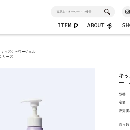
ITEM
ABOUT
SH
n
Home
Kids
キッズシャワージェル
ンドソープ
マルチクリーナー
キッズハンドソープ
シリーズ
ション
バスクリーナー
キッズシャワージェル
窓・ガラスクリーナー
フロアークリーナー
キッ
ー 4
型番
定価
販売価
購入数