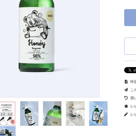
特定
こ
買
レビ
レ