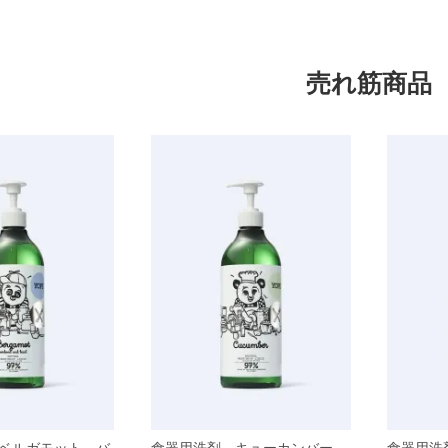
売れ筋商品
ベルガモット バ
食器用洗剤 キューカンバー
食器用洗