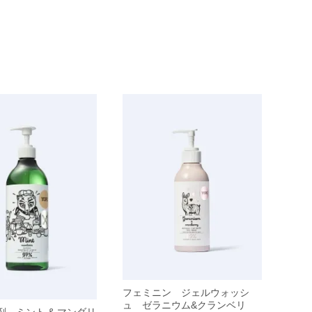
フェミニン ジェルウォッシ
ュ ゼラニウム&クランベリ
剤 ミント & マンダリ