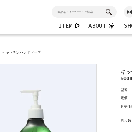
ITEM
ABOUT
SH
n
Home
Kids
>
キッチンハンドソープ
ンドソープ
マルチクリーナー
キッズハンドソープ
ション
バスクリーナー
キッズシャワージェル
窓・ガラスクリーナー
キッ
フロアークリーナー
500
型番
定価
販売価
購入数