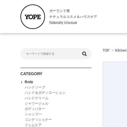
ポーランド発
ナチュラルコスメ＆ハウスケア
Naturally Unusual
Body
Kitche
TOP
>
Kitchen
ハンドソープ
キッチンハ
ハンド＆ボディローション
ハンドロー
ハンドクリーム
食器用洗剤
シャワージェル
CATEGORY
ボディバター
Body
シャンプー
ハンドソープ
コンディショナー
ハンド＆ボディローション
ハンドクリーム
フェムケア
シャワージェル
ボディバター
シャンプー
コンディショナー
フェムケア