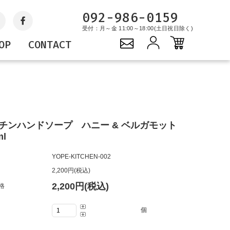
092-986-0159
受付：月～金 11:00～18:00(土日祝日除く)
OP
CONTACT
Gift
YOPE
PROJECTS
キャンドル
サステナブルプロジェ
ギフトセット
クト
バッグ
チンハンドソープ ハニー & ベルガモット
グッズ
ml
YOPE-KITCHEN-002
2,200円(税込)
2,200円(税込)
格
個