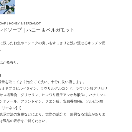
SOAP｜HONEY & BERGAMOT
ンドソープ｜ハニー & ベルガモット
に残ったお魚やニンニクの臭いもすっきりと洗い流せるキッチン用
。
広がる香り。
l
適量を取ってよく泡立てて洗い、十分に洗い流します。
カミドプロピルベタイン、ラウリルグルコシド、ラウリン酸グリセリ
セス培養物、グリセリン、ヒマワリ種子アンホ酢酸Na、ハチミツエ
ンテノール、アラントイン、クエン酸、安息香酸Na、ソルビン酸
リモネン[Ⅱ]
表示方法の変更などにより、実際の成分と一部異なる場合がありま
は製品の表示をご覧ください。