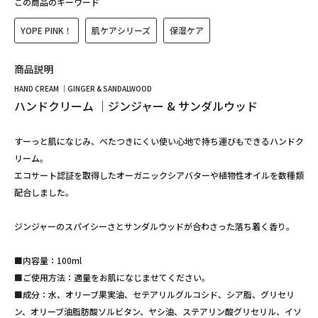
この商品のキーワード
YOPE PINK！
肌ケアシリーズ
保湿ケア
商品説明
HAND CREAM ｜GINGER & SANDALWOOD
ハンドクリーム ｜ジンジャー & サンダルウッド
すーっと肌になじみ、べたつきにくい使い心地で持ち運びもできるハンドク
リーム。
エコサート認証を取得したオーガニックシアバターや植物性オイルを数種類
配合しました。
ジンジャーのスパイシーさとサンダルウッドが合わさった落ち着く香り。
■内容量：100ml
■ご使用方法：適量をお肌になじませてください。
■成分：水、オリーブ果実油、セテアリルグルコシド、シア脂、グリセリ
ン、オリーブ油脂肪酸ソルビタン、ヤシ油、ステアリン酸グリセリル、イソ