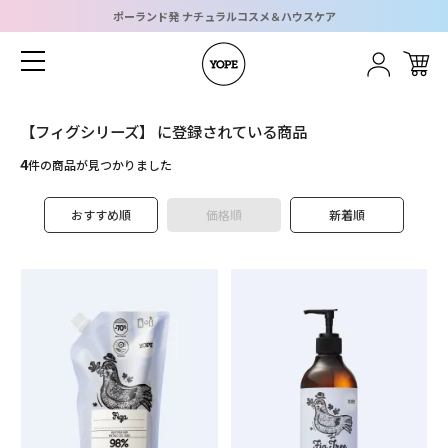
ポーランド発 ナチュラルコスメ＆ハウスケア
ホーム
カテゴリーメニュー
グループメニュー
ログイン
新規会員登録
ショッピングガイド
ブログメニュー
お問い合わせ
【フィグシリーズ】 に登録されている商品
4
件の商品が見つかりました
CATEGORY
すべてのアイテムを見る
おすすめ順
価格順
新着順
Body
Kitchen
Home
Kids
Gift
SDGs
WOOD
Hair
CONTENT