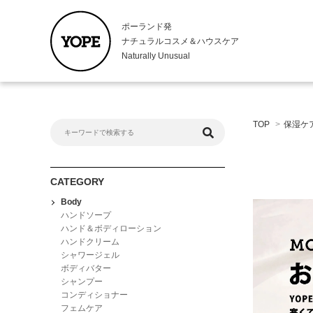
ポーランド発
ナチュラルコスメ＆ハウスケア
Naturally Unusual
Body
Kitche
TOP
>
保湿ケ
ハンドソープ
キッチンハ
ハンド＆ボディローション
ハンドロー
ハンドクリーム
食器用洗剤
シャワージェル
CATEGORY
ボディバター
Body
シャンプー
ハンドソープ
コンディショナー
ハンド＆ボディローション
ハンドクリーム
フェムケア
シャワージェル
ボディバター
シャンプー
コンディショナー
フェムケア