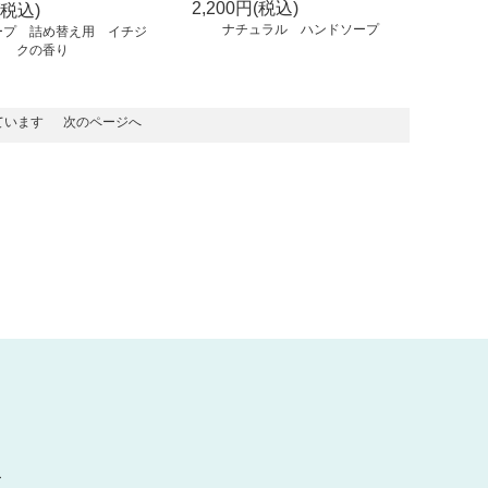
2,200円(税込)
(税込)
ナチュラル ハンドソープ
ープ 詰め替え用 イチジ
クの香り
示しています
次のページへ
ー