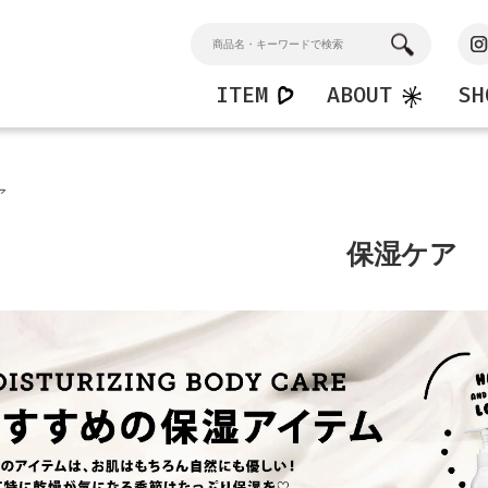
ITEM
ABOUT
SH
n
Home
Kids
ア
ンドソープ
マルチクリーナー
キッズハンドソープ
ション
バスクリーナー
キッズシャワージェル
保湿ケア
窓・ガラスクリーナー
フロアークリーナー