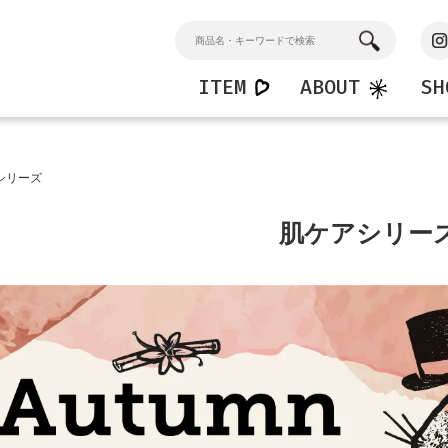
ITEM
ABOUT
SH
n
Home
Kids
シリーズ
ンドソープ
マルチクリーナー
キッズハンドソープ
ション
バスクリーナー
キッズシャワージェル
肌ケアシリー
窓・ガラスクリーナー
フロアークリーナー