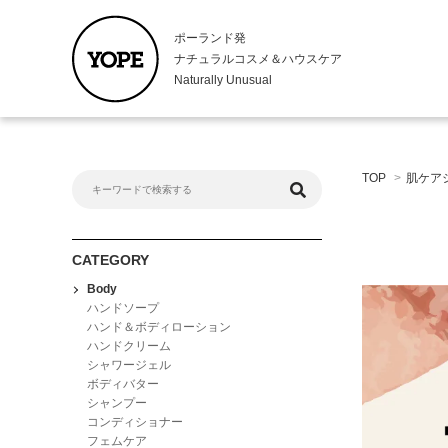
ポーランド発
ナチュラルコスメ＆ハウスケア
Naturally Unusual
Body
Kitche
TOP
>
肌ケア
ハンドソープ
キッチンハ
ハンド＆ボディローション
ハンドロー
ハンドクリーム
食器用洗剤
シャワージェル
CATEGORY
ボディバター
Body
シャンプー
ハンドソープ
コンディショナー
ハンド＆ボディローション
ハンドクリーム
フェムケア
シャワージェル
ボディバター
シャンプー
コンディショナー
フェムケア