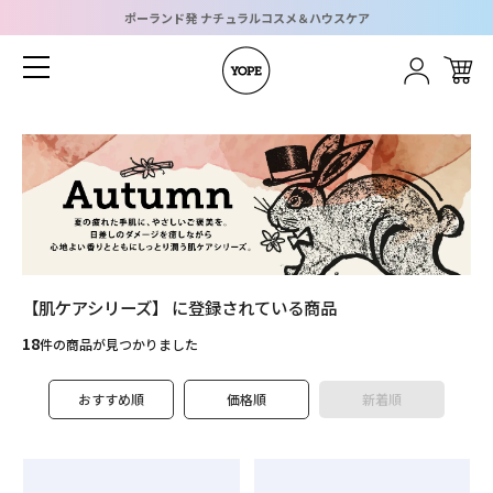
ポーランド発 ナチュラルコスメ＆ハウスケア
ホーム
カテゴリーメニュー
グループメニュー
ショッピングガイド
ブログメニュー
ログイン
新規会員登録
お問い合わせ
CATEGORY
すべてのアイテムを見る
Body
Kitchen
【肌ケアシリーズ】 に登録されている商品
18
Home
Kids
件の商品が見つかりました
おすすめ順
価格順
新着順
Gift
SDGs
WOOD
Hair