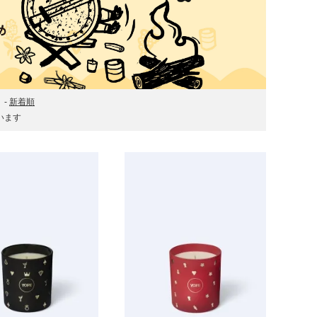
-
新着順
ています