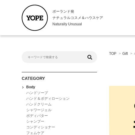
ポーランド発
ナチュラルコスメ＆ハウスケア
Naturally Unusual
Body
Kitche
TOP
>
Gift
>
ハンドソープ
キッチンハ
ハンド＆ボディローション
ハンドロー
ハンドクリーム
食器用洗剤
シャワージェル
CATEGORY
ボディバター
Body
シャンプー
ハンドソープ
コンディショナー
ハンド＆ボディローション
ハンドクリーム
フェムケア
シャワージェル
ボディバター
シャンプー
コンディショナー
フェムケア