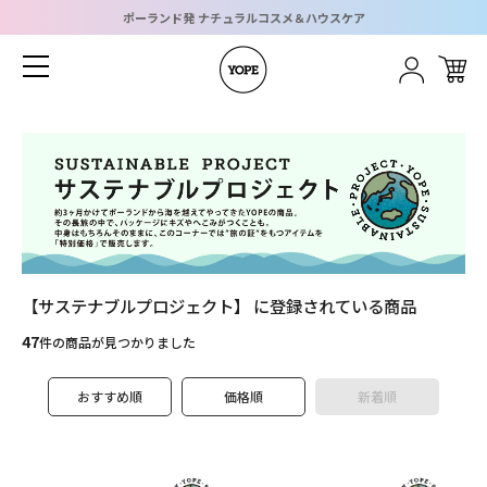
ポーランド発 ナチュラルコスメ＆ハウスケア
ホーム
カテゴリーメニュー
グループメニュー
ショッピングガイド
ブログメニュー
ログイン
新規会員登録
お問い合わせ
CATEGORY
すべてのアイテムを見る
Body
Kitchen
【サステナブルプロジェクト】 に登録されている商品
Home
Kids
47
件の商品が見つかりました
Gift
SDGs
おすすめ順
価格順
新着順
WOOD
Hair