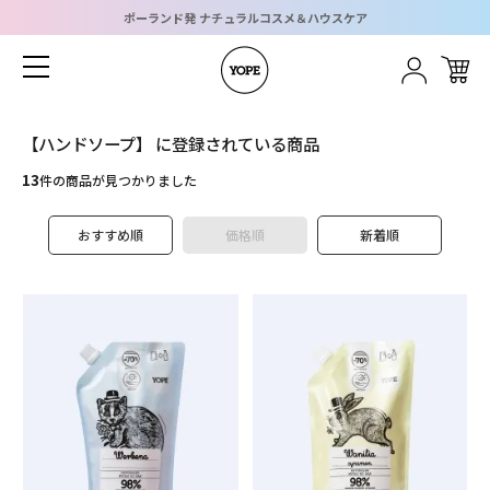
ポーランド発 ナチュラルコスメ＆ハウスケア
ホーム
カテゴリーメニュー
グループメニュー
ショッピングガイド
ブログメニュー
ログイン
新規会員登録
お問い合わせ
【ハンドソープ】 に登録されている商品
13
件の商品が見つかりました
CATEGORY
おすすめ順
価格順
新着順
すべてのアイテムを見る
Body
Kitchen
Home
Kids
Gift
SDGs
WOOD
Hair